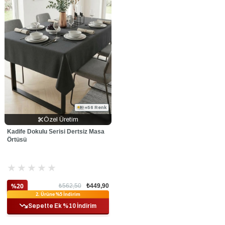
+56 Renk
Özel Üretim
Kadife Dokulu Serisi Dertsiz Masa
Örtüsü
★
★
★
★
★
%20
₺562,50
₺449,90
2. Ürüne %5 İndirim
Sepette Ek %10 İndirim