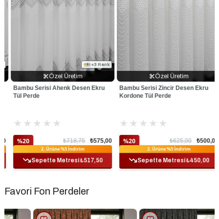
+3 Renk
Özel Üretim
Özel Üretim
Bambu Serisi Ahenk Desen Ekru
Bambu Serisi Zincir Desen Ekru
Tül Perde
Kordone Tül Perde
★
★
★
★
★
★
★
★
★
★
%20
%20
₺718,75
₺575,00
₺625,00
₺500,00
Ek %10 İndirim
Ek %10 İndirim
2. Ürüne %5 İndirim
2. Ürüne %5 İndirim
Sepette Metresi ₺517,50
Sepette Metresi ₺450,00
Favori Fon Perdeler