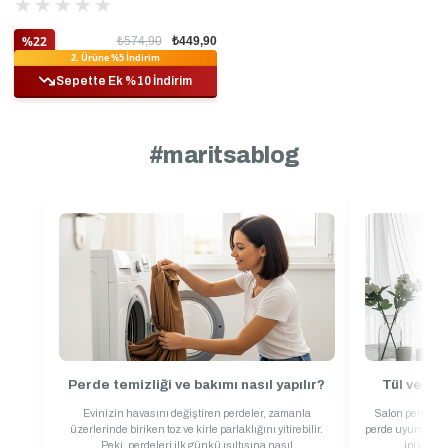
★
★
★
★
★
%22
₺574,90
₺449,90
2. Ürüne %5 İndirim
Sepette Ek %10 İndirim
+56 Renk
#maritsablog
Özel Üretim
Kadife Dokulu Serisi Dertsiz Runner
★
★
★
★
★
%23
₺325,00
₺249,90
2. Ürüne %5 İndirim
Sepette Ek %10 İndirim
Perde temizliği ve bakımı nasıl yapılır?
Tül ve fo
Evinizin havasını değiştiren perdeler, zamanla
Salon perdesi 
üzerlerinde biriken toz ve kirle parlaklığını yitirebilir.
perde uyumunda r
Peki, perdeleri ilk günkü ışıltısına nasıl
ipuçların