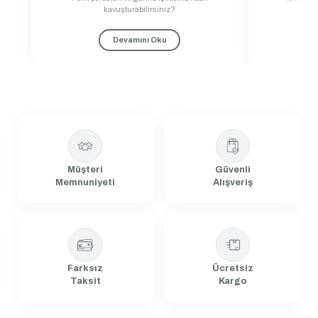
kavuşturabilirsiniz?
Devamını Oku
Müşteri
Güvenli
+56 Renk
Memnuniyeti
Alışveriş
Özel Üretim
Kadife Dokulu Serisi 6'lı Servis Peçetesi
★
★
★
★
★
Farksız
Ücretsiz
Taksit
Kargo
%23
₺549,90
₺424,90
2. Ürüne %5 İndirim