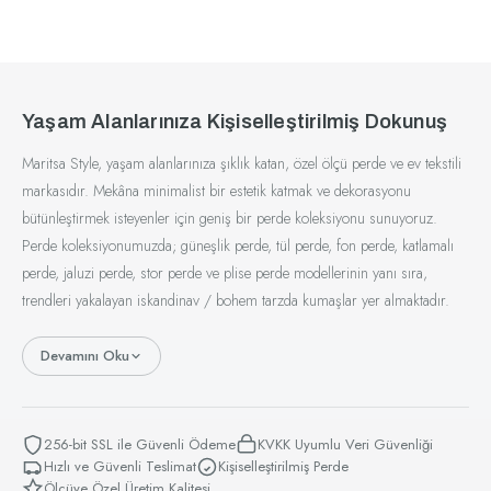
Sepette Ek %10 İndirim
Yaşam Alanlarınıza Kişiselleştirilmiş Dokunuş
Maritsa Style, yaşam alanlarınıza şıklık katan, özel ölçü perde ve ev tekstili
markasıdır. Mekâna minimalist bir estetik katmak ve dekorasyonu
bütünleştirmek isteyenler için geniş bir perde koleksiyonu sunuyoruz.
Perde koleksiyonumuzda; güneşlik perde, tül perde, fon perde, katlamalı
perde, jaluzi perde, stor perde ve plise perde modellerinin yanı sıra,
trendleri yakalayan iskandinav / bohem tarzda kumaşlar yer almaktadır.
Devamını Oku
256-bit SSL ile Güvenli Ödeme
KVKK Uyumlu Veri Güvenliği
Hızlı ve Güvenli Teslimat
Kişiselleştirilmiş Perde
Ölçüye Özel Üretim Kalitesi