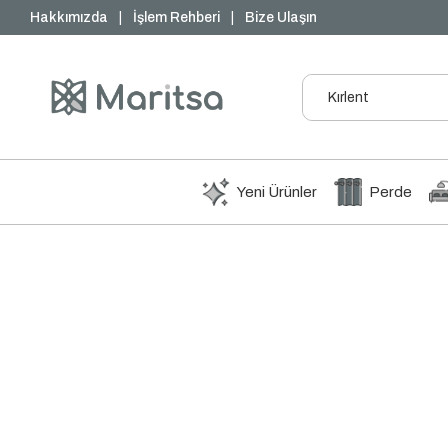
₺1000 ve Üzeri Ücretsiz Kargo
Hakkımızda
|
İşlem Rehberi
|
Bize Ulaşın
Yeni Ürünler
Perde