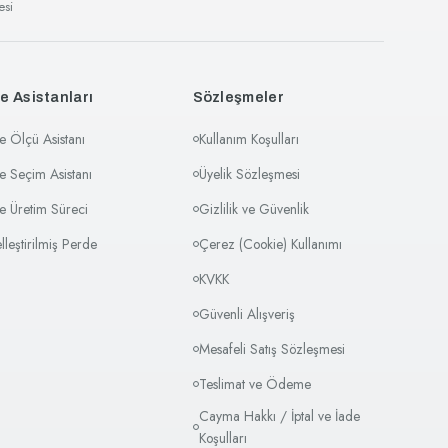
esi
e Asistanları
Sözleşmeler
e Ölçü Asistanı
Kullanım Koşulları
e Seçim Asistanı
Üyelik Sözleşmesi
e Üretim Süreci
Gizlilik ve Güvenlik
elleştirilmiş Perde
Çerez (Cookie) Kullanımı
KVKK
Güvenli Alışveriş
Mesafeli Satış Sözleşmesi
Teslimat ve Ödeme
Cayma Hakkı / İptal ve İade
Koşulları