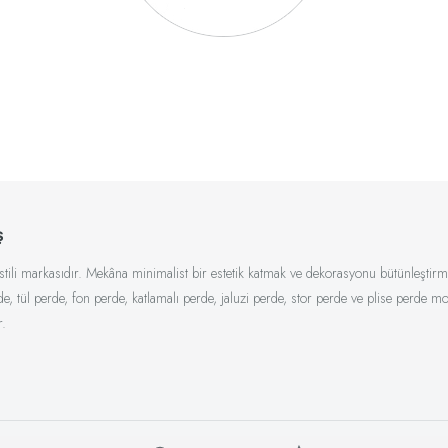
ş
kstili markasıdır. Mekâna minimalist bir estetik katmak ve dekorasyonu bütünleştirme
ül perde, fon perde, katlamalı perde, jaluzi perde, stor perde ve plise perde mod
r.