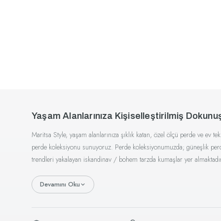
Yaşam Alanlarınıza Kişiselleştirilmiş Dokunu
Maritsa Style, yaşam alanlarınıza şıklık katan, özel ölçü perde ve ev te
perde koleksiyonu sunuyoruz. Perde koleksiyonumuzda; güneşlik perde, t
trendleri yakalayan iskandinav / bohem tarzda kumaşlar yer almaktadı
Devamını Oku