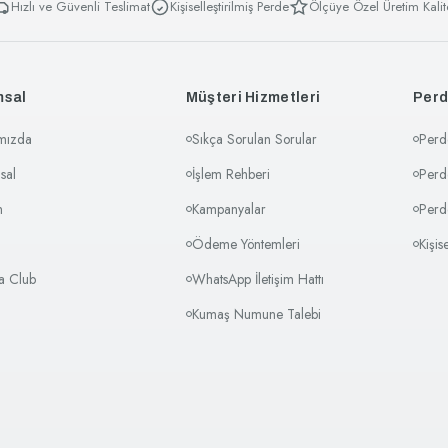
Hızlı ve Güvenli Teslimat
Kişiselleştirilmiş Perde
Ölçüye Özel Üretim Kalit
msal
Müşteri Hizmetleri
Perd
mızda
Sıkça Sorulan Sorular
Perd
sal
İşlem Rehberi
Perd
m
Kampanyalar
Perd
Ödeme Yöntemleri
Kişis
sa Club
WhatsApp İletişim Hattı
Kumaş Numune Talebi