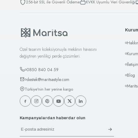
256-bit SSL ile Güvenli Ödeme
KVKK Uyumlu Veri Güvenliği
Kuru
Hakkı
Özel tasarım koleksiyonuyla mekânın havasını
Kurum
değiştiren yenilikçi perde çözümleri.
İletişi
0850 840 04 59
Blog
destek@maritsastyle.com
Marit
Türkiye'nin her yerine kargo
Kampanyalardan haberdar olun