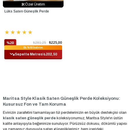
Özel Üretim
Özel Üretim
Özel Üretim
Lüks Saten Güneşlik Perde
★
★
★
★
★
%20
₺281,25
₺225,00
Ek %10 İndirim
Sepette Metresi ₺202,50
Maritsa Style Klasik Saten Güneşlik Perde Koleksiyonu:
Kusursuz Fon ve Tam Koruma
Evinizin zarafetini tamamlayan tül perdelerinizin en büyük destekçisi olan
klasik saten güneşlik perde
koleksiyonumuz, Maritsa Style'ın üstün
kalite anlayışıyla beğeninize sunuluyor. Pürüzsüz dokusu, dökümlü yapısı
ve zamansız duruşuyla saten güneşliklerimiz, hem içerideki