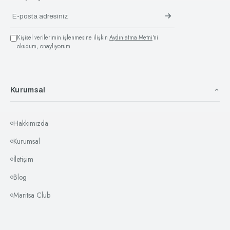
Kişisel verilerimin işlenmesine ilişkin
Aydınlatma Metni
'ni
okudum, onaylıyorum.
Kurumsal
Hakkımızda
Kurumsal
İletişim
Blog
Maritsa Club