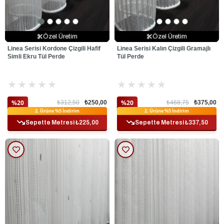
Özel Üretim
Özel Üretim
Özel Üretim
Özel Üretim
Özel Üretim
Özel Üretim
Linea Serisi Kordone Çizgili Hafif
Linea Serisi Kalın Çizgili Gramajlı
Simli Ekru Tül Perde
Tül Perde
★
★
★
★
★
★
★
★
★
★
%20
%20
₺312,50
₺250,00
₺468,75
₺375,00
Ek %10 İndirim
Ek %10 İndirim
2. Ürüne %5 İndirim
2. Ürüne %5 İndirim
Sepette Metresi ₺225,00
Sepette Metresi ₺337,50