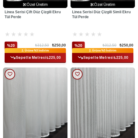
Özel Üretim
Özel Üretim
Özel Üretim
Özel Üretim
Özel Üretim
Özel Üretim
Linea Serisi Çift Düz Çizgili Ekru
Linea Serisi Düz Çizgili Simli Ekru
Tül Perde
Tül Perde
★
★
★
★
★
★
★
★
★
★
%20
%20
₺312,50
₺250,00
₺312,50
₺250,00
Ek %10 İndirim
Ek %10 İndirim
2. Ürüne %5 İndirim
2. Ürüne %5 İndirim
Sepette Metresi ₺225,00
Sepette Metresi ₺225,00