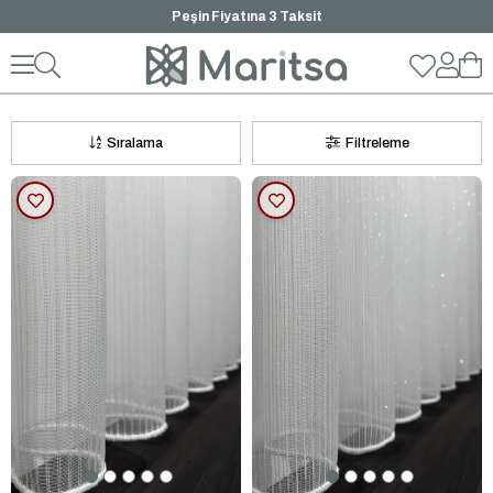
Peşin Fiyatına 3 Taksit
Çizgili Tül Perde
Sıralama
Filtreleme