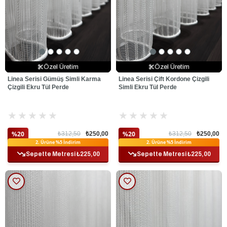
Özel Üretim
Özel Üretim
Özel Üretim
Özel Üretim
Özel Üretim
Özel Üretim
Linea Serisi Gümüş Simli Karma
Linea Serisi Çift Kordone Çizgili
Çizgili Ekru Tül Perde
Simli Ekru Tül Perde
★
★
★
★
★
★
★
★
★
★
%20
%20
₺312,50
₺250,00
₺312,50
₺250,00
Ek %10 İndirim
Ek %10 İndirim
2. Ürüne %5 İndirim
2. Ürüne %5 İndirim
Sepette Metresi ₺225,00
Sepette Metresi ₺225,00