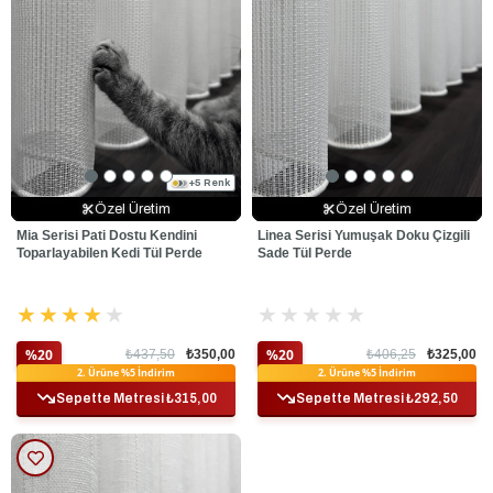
+5 Renk
+5 Renk
+5 Renk
Özel Üretim
Özel Üretim
Özel Üretim
Özel Üretim
Özel Üretim
Özel Üretim
Mia Serisi Pati Dostu Kendini
Linea Serisi Yumuşak Doku Çizgili
Toparlayabilen Kedi Tül Perde
Sade Tül Perde
★
★
★
★
★
★
★
★
★
★
%20
%20
₺437,50
₺350,00
₺406,25
₺325,00
Ek %10 İndirim
Ek %10 İndirim
2. Ürüne %5 İndirim
2. Ürüne %5 İndirim
Sepette Metresi ₺315,00
Sepette Metresi ₺292,50