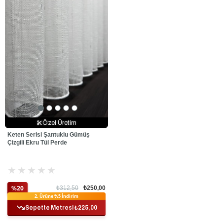
Özel Üretim
Özel Üretim
Özel Üretim
Keten Serisi Şantuklu Gümüş
Çizgili Ekru Tül Perde
★
★
★
★
★
%20
₺312,50
₺250,00
Ek %10 İndirim
2. Ürüne %5 İndirim
Sepette Metresi ₺225,00