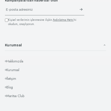
Kampanyalardan haberdar olun
Kişisel verilerimin işlenmesine ilişkin
Aydınlatma Metni
'ni
okudum, onaylıyorum.
Kurumsal
Hakkımızda
Kurumsal
İletişim
Blog
Maritsa Club