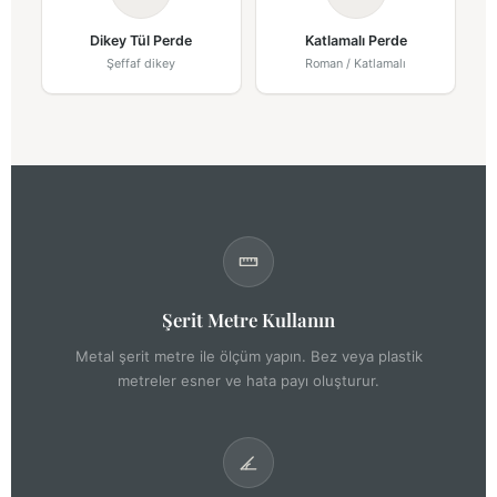
Dikey Tül Perde
Katlamalı Perde
Şeffaf dikey
Roman / Katlamalı
Şerit Metre Kullanın
Metal şerit metre ile ölçüm yapın. Bez veya plastik
metreler esner ve hata payı oluşturur.