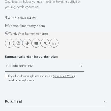
Özel tasarım koleksiyonuyla mekânın havasını değiştiren
yenilikçi perde çözümleri.
0850 840 04 59
destek@maritsastyle.com
Türkiye'nin her yerine kargo
Kampanyalardan haberdar olun
Kişisel verilerimin işlenmesine ilişkin
Aydınlatma Metni
'ni
okudum, onaylıyorum.
Kurumsal