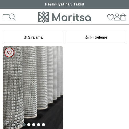
Peşin Fiyatına 3 Taksit
Örme Tül Perde
Sıralama
Filtreleme