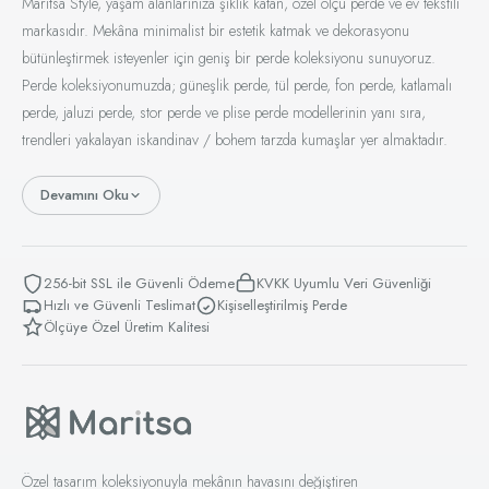
Maritsa Style, yaşam alanlarınıza şıklık katan, özel ölçü perde ve ev tekstili
markasıdır. Mekâna minimalist bir estetik katmak ve dekorasyonu
bütünleştirmek isteyenler için geniş bir perde koleksiyonu sunuyoruz.
Perde koleksiyonumuzda; güneşlik perde, tül perde, fon perde, katlamalı
perde, jaluzi perde, stor perde ve plise perde modellerinin yanı sıra,
trendleri yakalayan iskandinav / bohem tarzda kumaşlar yer almaktadır.
Devamını Oku
256-bit SSL ile Güvenli Ödeme
KVKK Uyumlu Veri Güvenliği
Hızlı ve Güvenli Teslimat
Kişiselleştirilmiş Perde
Ölçüye Özel Üretim Kalitesi
Özel tasarım koleksiyonuyla mekânın havasını değiştiren