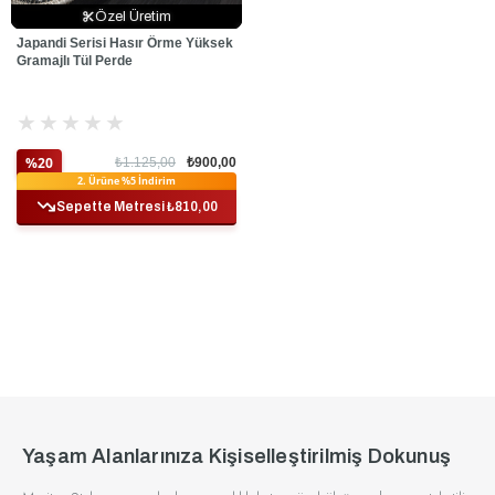
Özel Üretim
Özel Üretim
Özel Üretim
Japandi Serisi Hasır Örme Yüksek
Gramajlı Tül Perde
★
★
★
★
★
%20
₺1.125,00
₺900,00
Ek %10 İndirim
2. Ürüne %5 İndirim
Sepette Metresi ₺810,00
Yaşam Alanlarınıza Kişiselleştirilmiş Dokunuş