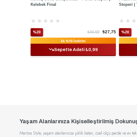
Kelebek Final
Stoperi | 
★
★
★
★
★
★
★
★
%20
₺27,75
%20
₺34,69
Ek %10 İndirim
Sepette Adeti ₺0,99
Yaşam Alanlarınıza Kişiselleştirilmiş Dokunu
Maritsa Style, yaşam alanlarınıza şıklık katan, özel ölçü perde ve ev te