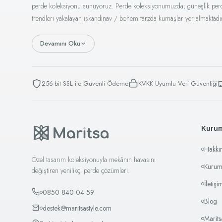
perde koleksiyonu sunuyoruz. Perde koleksiyonumuzda; güneşlik perde, t
trendleri yakalayan iskandinav / bohem tarzda kumaşlar yer almaktadı
Devamını Oku
256-bit SSL ile Güvenli Ödeme
KVKK Uyumlu Veri Güvenliği
Kuru
Hakkı
Özel tasarım koleksiyonuyla mekânın havasını
Kurum
değiştiren yenilikçi perde çözümleri.
İletişi
0850 840 04 59
Blog
destek@maritsastyle.com
Marit