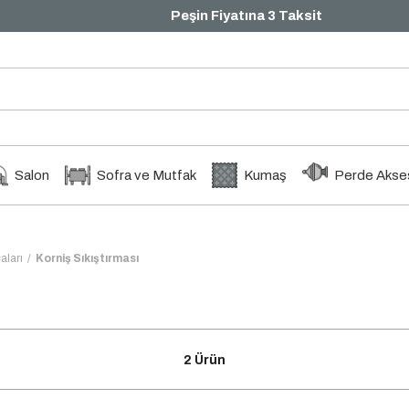
Peşin Fiyatına 3 Taksit
Salon
Sofra ve Mutfak
Kumaş
Perde Akses
aları
Korniş Sıkıştırması
2 Ürün