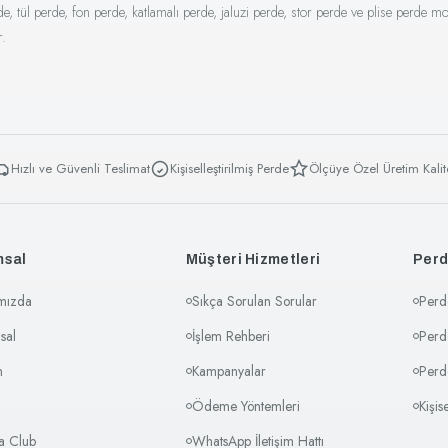
ül perde, fon perde, katlamalı perde, jaluzi perde, stor perde ve plise perde mod
r.
Hızlı ve Güvenli Teslimat
Kişiselleştirilmiş Perde
Ölçüye Özel Üretim Kalit
msal
Müşteri Hizmetleri
Perd
mızda
Sıkça Sorulan Sorular
Perd
sal
İşlem Rehberi
Perd
m
Kampanyalar
Perd
Ödeme Yöntemleri
Kişis
sa Club
WhatsApp İletişim Hattı