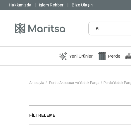
₺1000 ve Üzeri Ücretsiz Kargo
Hakkımızda
|
İşlem Rehberi
|
Bize Ulaşın
Yeni Ürünler
Perde
Anasayfa
Perde Aksesuar ve Yedek Parça
Perde Yedek Parç
FILTRELEME