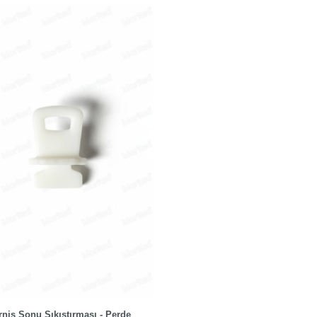
rniş Sonu Sıkıştırması - Perde