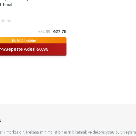
T Final
★
★
₺27,75
₺34,69
Ek %10 İndirim
Sepette Adeti ₺0,99
ş
kstili markasıdır. Mekâna minimalist bir estetik katmak ve dekorasyonu bütünleştirme