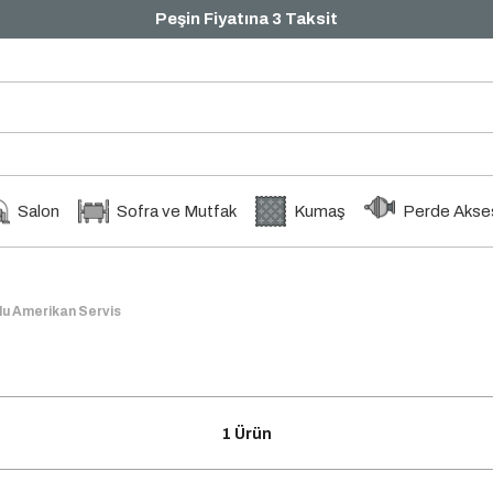
Peşin Fiyatına 3 Taksit
Salon
Sofra ve Mutfak
Kumaş
Perde Akses
lu Amerikan Servis
1 Ürün