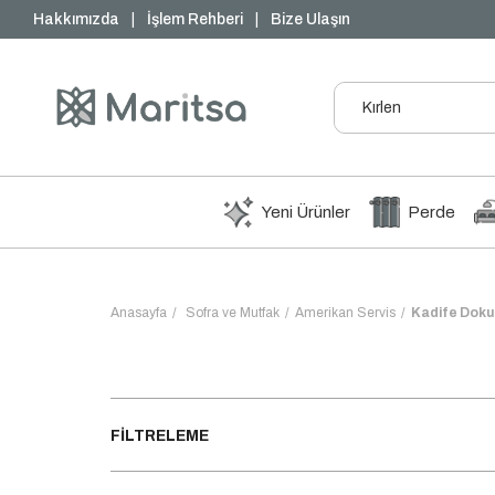
₺1000 ve Üzeri Ücretsiz Kargo
Hakkımızda
|
İşlem Rehberi
|
Bize Ulaşın
Yeni Ürünler
Perde
Anasayfa
Sofra ve Mutfak
Amerikan Servis
Kadife Doku
FILTRELEME