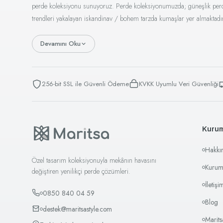
perde koleksiyonu sunuyoruz. Perde koleksiyonumuzda; güneşlik perde, t
trendleri yakalayan iskandinav / bohem tarzda kumaşlar yer almaktadı
Devamını Oku
256-bit SSL ile Güvenli Ödeme
KVKK Uyumlu Veri Güvenliği
Kuru
Hakkı
Özel tasarım koleksiyonuyla mekânın havasını
Kurum
değiştiren yenilikçi perde çözümleri.
İletişi
0850 840 04 59
Blog
destek@maritsastyle.com
Marit