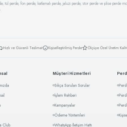
ül perde, fon perde, katlamalı perde, jaluzi perde, stor perde ve plise perde mod
r.
Hızlı ve Güvenli Teslimat
Kişiselleştirilmiş Perde
Ölçüye Özel Üretim Kalit
msal
Müşteri Hizmetleri
Perd
mızda
Sıkça Sorulan Sorular
Perd
sal
İşlem Rehberi
Perd
m
Kampanyalar
Perd
Ödeme Yöntemleri
Kişis
sa Club
WhatsApp İletişim Hattı