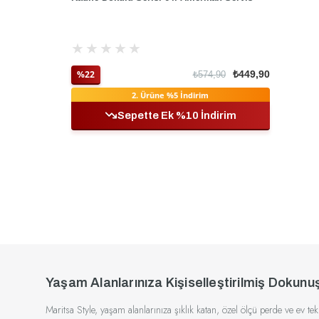
★
★
★
★
★
%22
₺449,90
₺574,90
2. Ürüne %5 İndirim
Sepette Ek %10 İndirim
Yaşam Alanlarınıza Kişiselleştirilmiş Dokunu
Maritsa Style, yaşam alanlarınıza şıklık katan, özel ölçü perde ve ev te