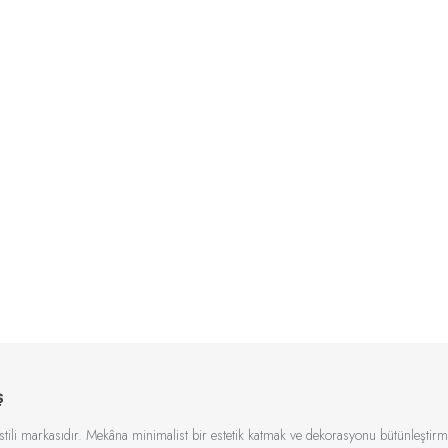
ş
kstili markasıdır. Mekâna minimalist bir estetik katmak ve dekorasyonu bütünleştirme