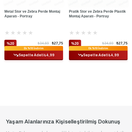
Metal Stor ve Zebra Perde Montaj
Pratik Stor ve Zebra Perde Plastik
Aparatı - Portray
Montaj Aparatı - Portray
★
★
★
★
★
★
★
★
★
★
%20
%20
₺34,69
₺27,75
₺34,69
₺27,75
Ek %10 İndirim
Ek %10 İndirim
Sepette Adeti ₺4,99
Sepette Adeti ₺4,99
Yaşam Alanlarınıza Kişiselleştirilmiş Dokunuş