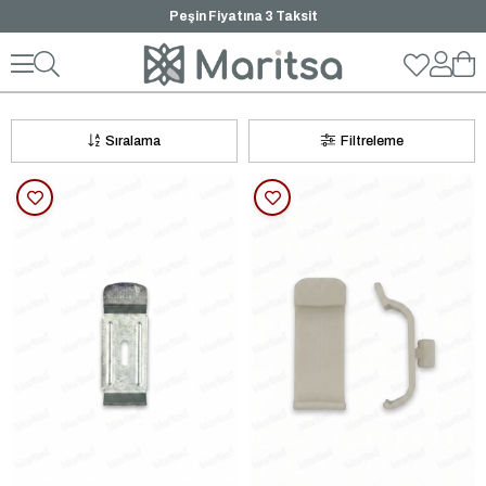
Peşin Fiyatına 3 Taksit
Stor Perde Montaj Aparatı
Sıralama
Filtreleme