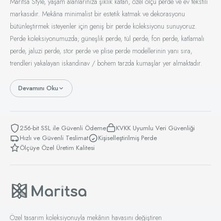
Maritsa Style, yaşam alanlarınıza şıklık katan, özel ölçü perde ve ev tekstili
markasıdır. Mekâna minimalist bir estetik katmak ve dekorasyonu
bütünleştirmek isteyenler için geniş bir perde koleksiyonu sunuyoruz.
Perde koleksiyonumuzda; güneşlik perde, tül perde, fon perde, katlamalı
perde, jaluzi perde, stor perde ve plise perde modellerinin yanı sıra,
trendleri yakalayan iskandinav / bohem tarzda kumaşlar yer almaktadır.
Devamını Oku
256-bit SSL ile Güvenli Ödeme
KVKK Uyumlu Veri Güvenliği
Hızlı ve Güvenli Teslimat
Kişiselleştirilmiş Perde
Ölçüye Özel Üretim Kalitesi
Özel tasarım koleksiyonuyla mekânın havasını değiştiren