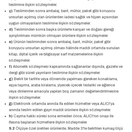
teslimine ilişkin sözleşmeler.
ç)
Tesliminden sonra ambalaj, bant, mühür, paket gibi koruyucu
unsurları açılmış olan ürünlerden iadesi sağlık ve hijyen açısından
uygun olmayanların teslimine ilişkin sözleşmeler.
d)
Tesliminden sonra başka ürünlerle karışan ve doğası gereği
ayrıştırılması mümkün olmayan ürünlere ilişkin sözleşmeler.
e)
Ürünün tesliminden sonra ambalaj, bant, mühür, paket gibi
koruyucu unsurları açılmış olması hâlinde maddi ortamda sunulan
kitap, dijital içerik ve bilgisayar sarf malzemelerine ilişkin
sözleşmeler.
f)
Abonelik sözleşmesi kapsamında sağlananlar dışında, gazete ve
dergi gibi süreli yayınların teslimine ilişkin sözleşmeler.
g)
Belirli bir tarihte veya dönemde yapılması gereken konaklama,
eşya taşıma, araba kiralama, yiyecek-içecek tedariki ve eğlence
veya dinlenme amacıyla yapılan boş zamanın değerlendirilmesine
ilişkin sözleşmeler.
ğ)
Elektronik ortamda anında ifa edilen hizmetler veya ALICI'ya
anında teslim edilen gayri maddi ürünlere ilişkin sözleşmeler.
h)
Cayma hakkı süresi sona ermeden önce, ALICI'nın onayı ile
ifasına başlanan hizmetlere ilişkin sözleşmeler.
9.2
Ölçüye özel üretilen ürünlerde, Madde 3'te belirtilen kumaş/ölçü