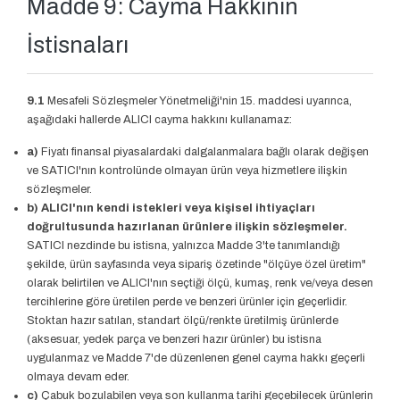
Madde 9: Cayma Hakkının
İstisnaları
9.1
Mesafeli Sözleşmeler Yönetmeliği'nin 15. maddesi uyarınca,
aşağıdaki hallerde ALICI cayma hakkını kullanamaz:
a)
Fiyatı finansal piyasalardaki dalgalanmalara bağlı olarak değişen
ve SATICI'nın kontrolünde olmayan ürün veya hizmetlere ilişkin
sözleşmeler.
b)
ALICI'nın kendi istekleri veya kişisel ihtiyaçları
doğrultusunda hazırlanan ürünlere ilişkin sözleşmeler.
SATICI nezdinde bu istisna, yalnızca Madde 3'te tanımlandığı
şekilde, ürün sayfasında veya sipariş özetinde "ölçüye özel üretim"
olarak belirtilen ve ALICI'nın seçtiği ölçü, kumaş, renk ve/veya desen
tercihlerine göre üretilen perde ve benzeri ürünler için geçerlidir.
Stoktan hazır satılan, standart ölçü/renkte üretilmiş ürünlerde
(aksesuar, yedek parça ve benzeri hazır ürünler) bu istisna
uygulanmaz ve Madde 7'de düzenlenen genel cayma hakkı geçerli
olmaya devam eder.
c)
Çabuk bozulabilen veya son kullanma tarihi geçebilecek ürünlerin