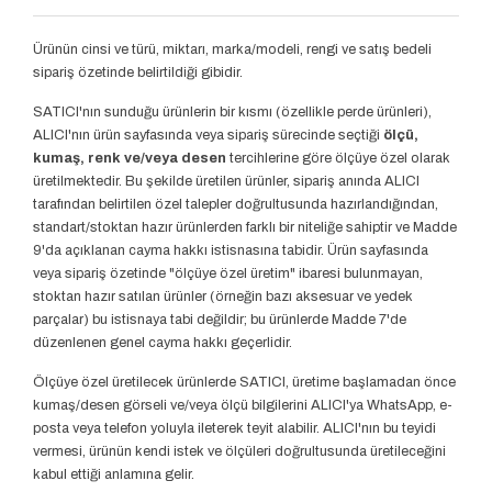
Ürünün cinsi ve türü, miktarı, marka/modeli, rengi ve satış bedeli
sipariş özetinde belirtildiği gibidir.
SATICI'nın sunduğu ürünlerin bir kısmı (özellikle perde ürünleri),
ALICI'nın ürün sayfasında veya sipariş sürecinde seçtiği
ölçü,
kumaş, renk ve/veya desen
tercihlerine göre ölçüye özel olarak
üretilmektedir. Bu şekilde üretilen ürünler, sipariş anında ALICI
tarafından belirtilen özel talepler doğrultusunda hazırlandığından,
standart/stoktan hazır ürünlerden farklı bir niteliğe sahiptir ve Madde
9'da açıklanan cayma hakkı istisnasına tabidir. Ürün sayfasında
veya sipariş özetinde "ölçüye özel üretim" ibaresi bulunmayan,
stoktan hazır satılan ürünler (örneğin bazı aksesuar ve yedek
parçalar) bu istisnaya tabi değildir; bu ürünlerde Madde 7'de
düzenlenen genel cayma hakkı geçerlidir.
Ölçüye özel üretilecek ürünlerde SATICI, üretime başlamadan önce
kumaş/desen görseli ve/veya ölçü bilgilerini ALICI'ya WhatsApp, e-
posta veya telefon yoluyla ileterek teyit alabilir. ALICI'nın bu teyidi
vermesi, ürünün kendi istek ve ölçüleri doğrultusunda üretileceğini
kabul ettiği anlamına gelir.