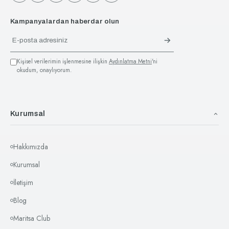
Kampanyalardan haberdar olun
Kişisel verilerimin işlenmesine ilişkin
Aydınlatma Metni
'ni
okudum, onaylıyorum.
Kurumsal
Hakkımızda
Kurumsal
İletişim
Blog
Maritsa Club