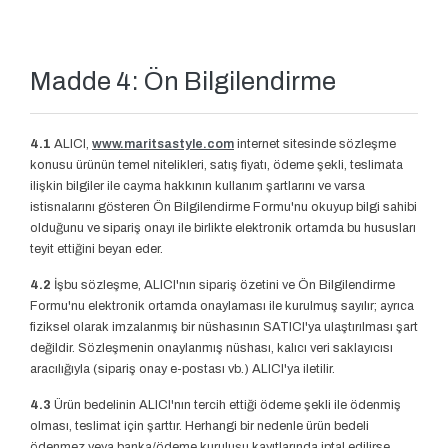
Madde 4: Ön Bilgilendirme
4.1
ALICI,
www.maritsastyle.com
internet sitesinde sözleşme
konusu ürünün temel nitelikleri, satış fiyatı, ödeme şekli, teslimata
ilişkin bilgiler ile cayma hakkının kullanım şartlarını ve varsa
istisnalarını gösteren Ön Bilgilendirme Formu'nu okuyup bilgi sahibi
olduğunu ve sipariş onayı ile birlikte elektronik ortamda bu hususları
teyit ettiğini beyan eder.
4.2
İşbu sözleşme, ALICI'nın sipariş özetini ve Ön Bilgilendirme
Formu'nu elektronik ortamda onaylaması ile kurulmuş sayılır; ayrıca
fiziksel olarak imzalanmış bir nüshasının SATICI'ya ulaştırılması şart
değildir. Sözleşmenin onaylanmış nüshası, kalıcı veri saklayıcısı
aracılığıyla (sipariş onay e-postası vb.) ALICI'ya iletilir.
4.3
Ürün bedelinin ALICI'nın tercih ettiği ödeme şekli ile ödenmiş
olması, teslimat için şarttır. Herhangi bir nedenle ürün bedeli
ödenmez veya banka/ödeme kuruluşu kayıtlarında iptal edilirse,