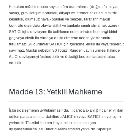
Hukuken mücbir sebep sayılan tüm durumlarda (doğal afet, isyan,
savaş, grev, iletişim sorunları, altyapı ve internet arızaları, elektrik
kesintisi, olumsuz hava koşulları ve benzeri, tarafların makul
kontrolü dışındaki olaylar dâhil ve bunlarla sınırlı olmamak üzere),
SATICI işbu sözleşme ile belirlenen edimlerinden herhangi birini
geç veya eksik ifa etme ya da ifa etmeme nedeniyle sorumlu
tutulamaz. Bu durumlar SATICI için gecikme, eksik ifa veya temerrüt
sayılmaz. Mücbir sebebin 30 (otuz) günden uzun sürmesi hâlinde,
ALICI sözleşmeyi feshedebilir ve ödediği bedelin iadesini talep
edebilir.
Madde 13: Yetkili Mahkeme
İşbu sözleşmenin uygulanmasında, Ticaret Bakanlığı'nca her yıl ilan
edilen parasal sınırlar dahilinde ALICI'nın veya SATICI'nın yerleşim
yerindeki Tüketici Hakem Heyetleri, bu sınırları aşan
uyuşmazlıklarda ise Tüketici Mahkemeleri yetkilidir. Siparişin