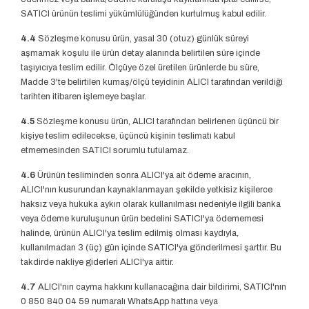
SATICI ürünün teslimi yükümlülüğünden kurtulmuş kabul edilir.
4.4
Sözleşme konusu ürün, yasal 30 (otuz) günlük süreyi
aşmamak koşulu ile ürün detay alanında belirtilen süre içinde
taşıyıcıya teslim edilir. Ölçüye özel üretilen ürünlerde bu süre,
Madde 3'te belirtilen kumaş/ölçü teyidinin ALICI tarafından verildiği
tarihten itibaren işlemeye başlar.
4.5
Sözleşme konusu ürün, ALICI tarafından belirlenen üçüncü bir
kişiye teslim edilecekse, üçüncü kişinin teslimatı kabul
etmemesinden SATICI sorumlu tutulamaz.
4.6
Ürünün tesliminden sonra ALICI'ya ait ödeme aracının,
ALICI'nın kusurundan kaynaklanmayan şekilde yetkisiz kişilerce
haksız veya hukuka aykırı olarak kullanılması nedeniyle ilgili banka
veya ödeme kuruluşunun ürün bedelini SATICI'ya ödememesi
halinde, ürünün ALICI'ya teslim edilmiş olması kaydıyla,
kullanılmadan 3 (üç) gün içinde SATICI'ya gönderilmesi şarttır. Bu
takdirde nakliye giderleri ALICI'ya aittir.
4.7
ALICI'nın cayma hakkını kullanacağına dair bildirimi, SATICI'nın
0 850 840 04 59 numaralı WhatsApp hattına veya