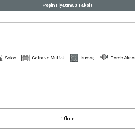
Peşin Fiyatına 3 Taksit
Salon
Sofra ve Mutfak
Kumaş
Perde Akses
1 Ürün