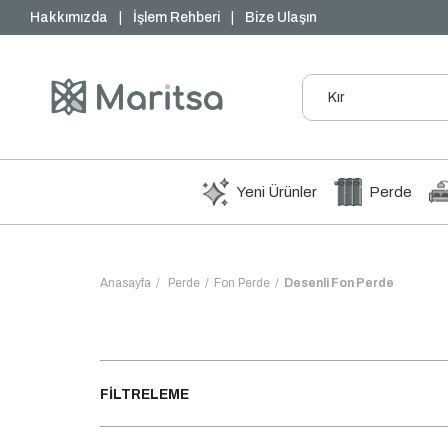
₺1000 ve Üzeri Ücretsiz Kargo
Hakkımızda
|
İşlem Rehberi
|
Bize Ulaşın
Yeni Ürünler
Perde
Anasayfa
Perde
Fon Perde
Desenli Fon Perde
FILTRELEME