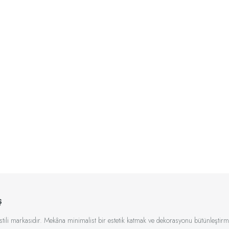
ş
kstili markasıdır. Mekâna minimalist bir estetik katmak ve dekorasyonu bütünleştirme