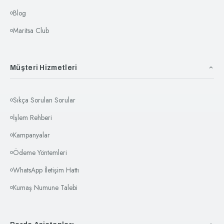
Blog
Tül Perde Uyumu:
Blackout perdenizin hemen önünde
kullanarak, gündüz güneş içeri girerken odanıza zarif bir
Maritsa Club
ışık süzülmesi sağlamak için
Tül Perde
modellerimizi
inceleyebilirsiniz.
Aksesuar:
Perdenizi gündüz saatlerinde kenarda şık bir
Müşteri Hizmetleri
şekilde toplamak ve mekana zengin bir dokunuş katmak
için
Perde Aksesuarları
(braçol, sarkıt) sayfamızı
ziyaret edebilirsiniz.
Sıkça Sorulan Sorular
İşlem Rehberi
Fikre mi ihtiyacınız var?
Seçtiğiniz blackout
perdeyle en uyumlu tül perdeyi veya aksesuarı
Kampanyalar
bulmakta zorlanıyorsanız, bizden destek
Ödeme Yöntemleri
alabilirsiniz. Odanızın fotoğrafını çekip
Whatsapp
hattımıza gönderin; Mobilyanıza ve
WhatsApp İletişim Hattı
duvar renginize uygun tamamlayıcı kombin
Kumaş Numune Talebi
önerilerini sizin için hazırlayalım.