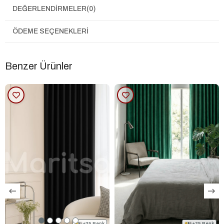
DEĞERLENDIRMELER
(0)
Dayanıklı Yapı:
İki farklı yüzeyi bir arada
barındırmasıyla güneş ışığına, yıpranmaya ve
ÖDEME SEÇENEKLERI
çekmeye karşı son derece dirençlidir. Uzun yıllar
formunu bozmadan kullanabilirsiniz.
Etkili Işık Kırıcı:
Odayı zifiri karanlık yapmamakla
Benzer Ürünler
birlikte (Dimout özellikli), güneşin yakıcı etkisini ve
aşırı ışığı kırarak içeride huzurlu, loş bir ortam
oluşturur.
Tok ve Dökümlü:
Keten görünümlü olmasına
rağmen ince değildir. Çift yüzeye sahip olması
sebebiyle astarlı kumaş niteliğindedir. Tok yapısı
sayesinde pileleri son derece düzgün durur ve
zengin bir görünüm sağlar.
Kolay Bakım:
Leke tutmayan yapısı ve çamaşır
makinesinde yıkanabilir özelliği ile pratik bir kullanım
sunar. Nemli asıldığında ütü istemez.
Geniş Kullanım Alanı:
Keten görünümü, dayanıklı
ve örtücü yapısı sayesinde Salon, Yatak Odası,
+35 Renk
+25 Renk