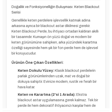
Doğallık ve Fonksiyonelliğin Buluşması: Keten Blackout
Serisi
Genellikle keten perdelere işlevsellik katmak adına
arkasına ayrıca bir blackout astar dikilmesi gerekir.
Keten Blackout Perde, bu ihtiyacı ortadan kaldıran akıllı
bir tasarımdır. Kumaşın ön yüzü doğal ve modern bir
keten görünümüne sahipken, arka yüzündeki karartma
özelliği sayesinde hem şık bir fon perde hem de işlevsel
bir koruyucudur.
Ürünün Öne Çıkan Özellikleri:
Keten Dokulu Yüzey:
Klasik blackout perdelerin
parlak görünümlerinden uzak, mat ve doğal bir
dokuya sahiptir. Evinize modern, rustik ve ferah bir
hava katar.
Keten ve Karartma (2'si 1 Arada):
Ekstra
blackout astar uygulamasına gerek kalmaz. Tek bir
perde ile hem dekoratif ihtiyacınızı karşılar hem de
güneş kontrolü sağlarsınız.