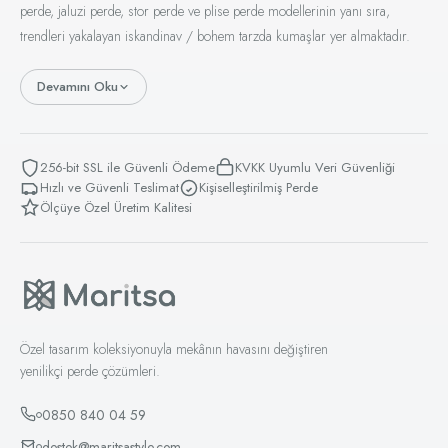
perde, jaluzi perde, stor perde ve plise perde modellerinin yanı sıra,
için belirli oranda ısı ve ses yalıtımı bariyeri oluşturur.
trendleri yakalayan iskandinav / bohem tarzda kumaşlar yer almaktadır.
Perdenizin etkisini uzun yıllar koruması için
açıklamanın devamındaki yıkama talimatlarına dikkat
etmenizi öneririz.
Devamını Oku
256-bit SSL ile Güvenli Ödeme
KVKK Uyumlu Veri Güvenliği
Hazırlık Süreci ve Teslimat
Hızlı ve Güvenli Teslimat
Kişiselleştirilmiş Perde
Ölçüye Özel Üretim Kalitesi
Bu perde, belirteceğiniz ölçülere göre size özel
hazırlanır. Düğmeleri dikilmiş, ütüsü yapılmış ve kullanıma
hazır şekilde özenle paketlenir.
Dikim ve Malzeme:
Korniş düğmeleri, kopmalara karşı
dayanıklı olacak şekilde sağlam dikişlerle sabitlenir.
Titizlikle hazırlanan kenar dikişleri, perdenin formunu
Özel tasarım koleksiyonuyla mekânın havasını değiştiren
korumasını sağlar.
yenilikçi perde çözümleri.
Hazırlık Süresi:
Siparişiniz, üretim planlamamız
0850 840 04 59
dahilinde en geç 5 iş günü içerisinde hazırlanmaktadır.
destek@maritsastyle.com
Teslimat:
Hazırlığı tamamlanan perdeniz, özenle