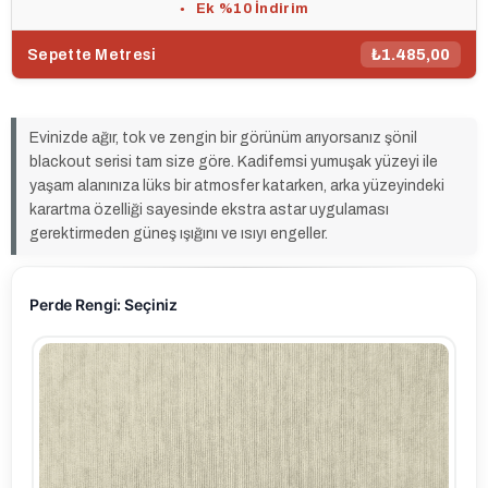
Ek %10 İndirim
2. Ürüne %5 İndirim
₺1.485,00
Sepette Metresi
Evinizde ağır, tok ve zengin bir görünüm arıyorsanız şönil
blackout serisi tam size göre. Kadifemsi yumuşak yüzeyi ile
yaşam alanınıza lüks bir atmosfer katarken, arka yüzeyindeki
karartma özelliği sayesinde ekstra astar uygulaması
gerektirmeden güneş ışığını ve ısıyı engeller.
Perde Rengi: Seçiniz