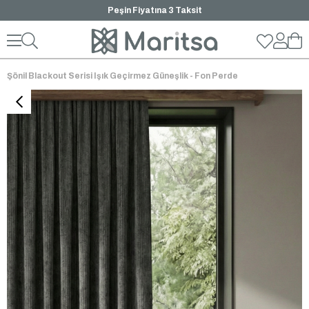
₺1000 ve Üzeri Ücretsiz Kargo
Şönil Blackout Serisi Işık Geçirmez Güneşlik - Fon Perde