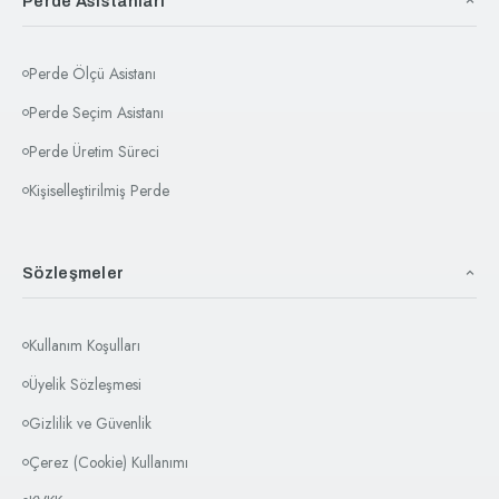
Perde Asistanları
Pile Sıklığı Çeşitleri
Perde Ölçü Asistanı
Perdenizin kumaş sarfiyatı, tercih edeceğiniz pile
sıklığına göre belirlenir.
Perde Seçim Asistanı
Perde Üretim Süreci
Pilesiz / Düz Dikim (1'e 1):
Kişiselleştirilmiş Perde
Herhangi bir pile kırma işlemi yapılmaz, kumaş dümdüz
dikilir.
1 metre genişlik için 1 metre kumaş kullanılır.
Sözleşmeler
Kullanım Koşulları
Seyrek Pile (1'e 2):
Pile aralarında yaklaşık bir pile genişliği kadar boşluk
Üyelik Sözleşmesi
bulunmaktadır.
Gizlilik ve Güvenlik
1 metre genişlik için 2 metre kumaş kullanılır.
Çerez (Cookie) Kullanımı