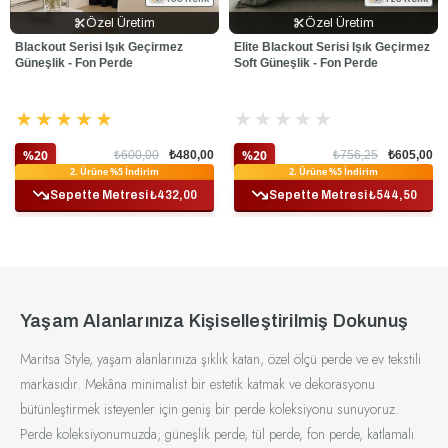
Oturma Odası gibi mahremiyetin önemli olduğu
Özel Üretim
Özel Üretim
alanlarda güvenle tercih edilebilir.
Blackout Serisi Işık Geçirmez
Elite Blackout Serisi Işık Geçirmez
Üretim Standartları:
Tüm perde kumaşlarımız,
Güneşlik - Fon Perde
Soft Güneşlik - Fon Perde
Türkiye'nin seçkin tekstil fabrikalarında yüksek
kalite standartları gözetilerek üretilmektedir. Üretim
★
★
★
★
★
★
★
★
★
★
aşamasında titizlikle seçilen ipliklerden dokunan bu
ürünleri, yaşam alanlarınızda gönül rahatlığıyla
%20
%20
₺600,00
₺480,00
₺756,25
₺605,00
kullanabilirsiniz.
Ek %10 İndirim
Ek %10 İndirim
2. Ürüne %5 İndirim
2. Ürüne %5 İndirim
Sepette Metresi ₺432,00
Sepette Metresi ₺544,50
Aklınıza Takılanlar:
Kumaşın dokusu,
dökümü, duruşu veya yakından görünümü hakkında
merak ettikleriniz mi var? Siparişinizden önce tüm
sorularınız için
Whatsapp
hattımız üzerinden
bize ulaşabilir, içinize sinen en doğru tercihi
Yaşam Alanlarınıza Kişiselleştirilmiş Dokunuş
yapabilirsiniz.
Maritsa Style, yaşam alanlarınıza şıklık katan, özel ölçü perde ve ev tekstili
markasıdır. Mekâna minimalist bir estetik katmak ve dekorasyonu
İpucu:
Blackout (karartma) perdeler, sadece
bütünleştirmek isteyenler için geniş bir perde koleksiyonu sunuyoruz.
karanlık sağlamakla kalmaz; yatak odaları, bebek
Perde koleksiyonumuzda; güneşlik perde, tül perde, fon perde, katlamalı
odaları veya vardiyalı çalışanların dinlenme alanları