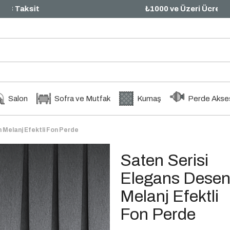
₺1000 ve Üzeri Ücretsiz Kargo
Salon
Sofra ve Mutfak
Kumaş
Perde Akses
 Melanj Efektli Fon Perde
Saten Serisi
Elegans Dese
Melanj Efektli
Fon Perde