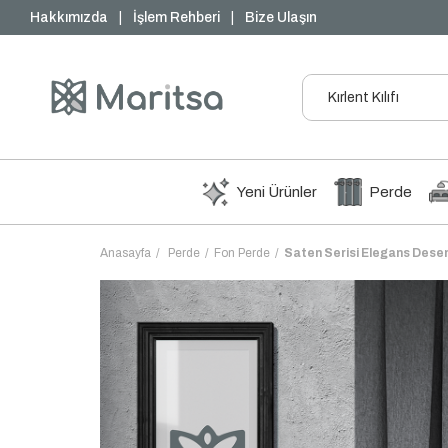
Peşin Fiyatına 3 Taksit
Hakkımızda
|
İşlem Rehberi
|
Bize Ulaşın
Yeni Ürünler
Perde
Anasayfa
Perde
Fon Perde
Saten Serisi Elegans Desen