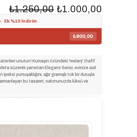
₺1.250,00
₺1.000,00
Ek %10 İndirim
2. Ürüne %5 İndirim
₺900,00
atenleri unutun! Kumaşın özündeki 'melanj' (hafif
 adeta süzerek yansıtan Elegans Serisi, evinize asil
len ipeksi yumuşaklığını, ağır gramajlı tok bir duruşla
 harmanlayan bu tasarım; salonunuzda lüksü ve