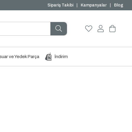
Peşin Fiyatına 3 Taksit
Sipariş Takibi
|
Kampanyalar
|
Blog
uar ve Yedek Parça
İndirim
n